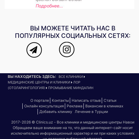
Подробнее...
ВЫ МОЖЕТЕ ЧИТАТЬ НАС В
ПОПУЛЯРНЫХ СОЦИАЛЬНЫХ СЕТЯХ:
ВЫ НАХОДИТЕСЬ ЗДЕСЬ:
ВСЕ КЛИНИКИ
МЕДИЦИНСКИЕ ЦЕНТРЫ И КЛИНИКИ
ЛОР
(ОТОЛАРИНГОЛОГИЯ)
ПРОМЫВАНИЕ МИНДАЛИН
О портале
Контакты
Написать отзыв
Статьи
Онлайн консультация
Реклама
Вакансии в клиниках
Добавить клинику
Лечение в Турции
2017-2026 © Clinics.uz - Все клиники и медицинские центры Навои
Обращаем ваше внимание на то, что данный интернет-сайт носит
исключительно информационный характер и ни при каких условиях
не является публичной офертой.