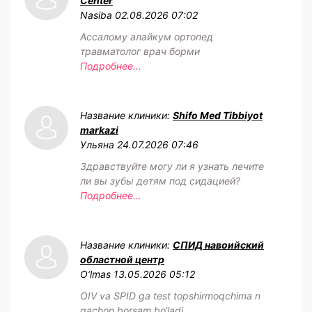
Center
Nasiba
02.08.2026 07:02
Ассалому алайкум ортопед
травматолог врач борми
Подробнее...
Название клиники:
Shifo Med Tibbiyot
markazi
Ульяна
24.07.2026 07:46
Здравствуйте могу ли я узнать лечите
ли вы зубы детям под сидацией?
Подробнее...
Название клиники:
СПИД навоийский
областной центр
O‘lmas
13.05.2026 05:12
OIV va SPID ga test topshirmoqchima n
qachon borsam bo‘ladi