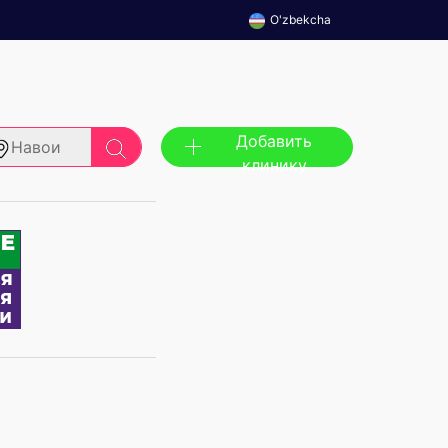
O'zbekcha
Добавить
Навои
клинику