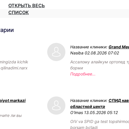
ОТКРЫТЬ ВЕСЬ
СПИСОК
тарии
Название клиники:
Grand Med
Nasiba
02.08.2026 07:02
mingizda kichik
Ассалому алайкум ортопед т
 qilinadimi.narx
борми
Подробнее...
biyot markazi
Название клиники:
СПИД нав
областной центр
O‘lmas
13.05.2026 05:12
ечите ли вы
OIV va SPID ga test topshirm
borsam bo‘ladi