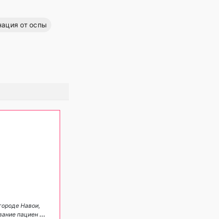
ация от оспы
городе Навои,
вание пациен
...