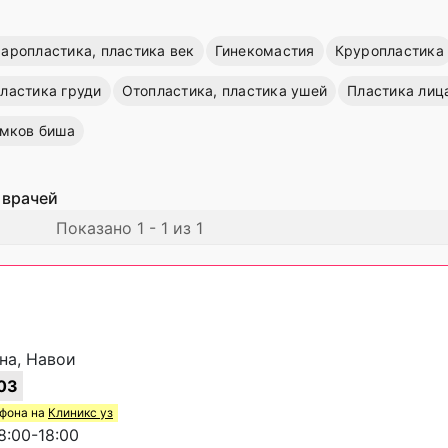
аропластика, пластика век
Гинекомастия
Круропластика
ластика груди
Отопластика, пластика ушей
Пластика лиц
омков биша
 врачей
Показано 1 - 1 из 1
ана, Навои
03
ефона на
Клиникс уз
:00-18:00