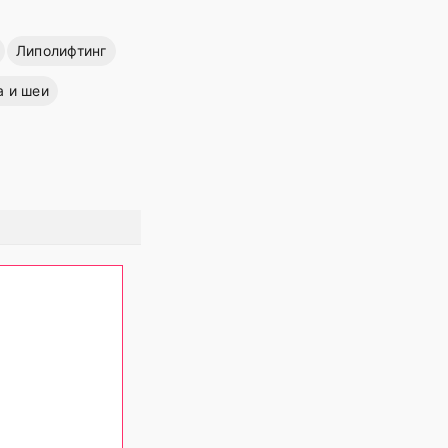
Липолифтинг
а и шеи