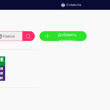
O'zbekcha
Добавить
Навои
клинику