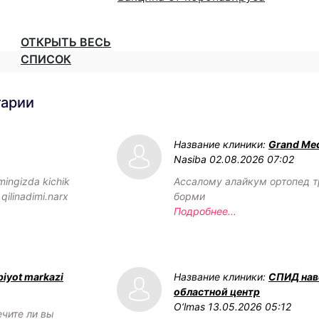
ОТКРЫТЬ ВЕСЬ
СПИСОК
тарии
Название клиники:
Grand Med
Nasiba
02.08.2026 07:02
mingizda kichik
Ассалому алайкум ортопед т
 qilinadimi.narx
борми
Подробнее...
biyot markazi
Название клиники:
СПИД нав
областной центр
O‘lmas
13.05.2026 05:12
ечите ли вы