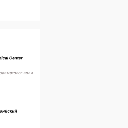
ical Center
равматолог врач
оийский