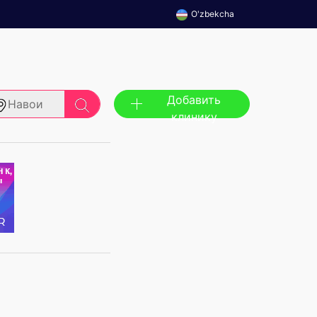
O'zbekcha
Добавить
Навои
клинику