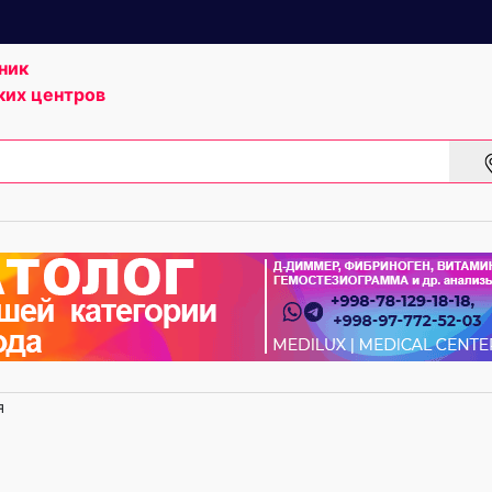
ник
ких центров
я