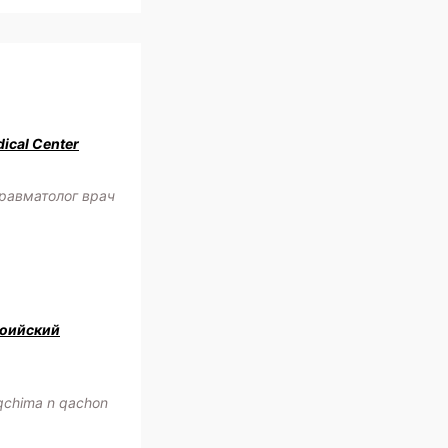
ical Center
равматолог врач
оийский
oqchima n qachon