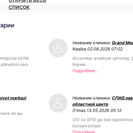
СПИСОК
тарии
Название клиники:
Grand Med
Nasiba
02.08.2026 07:02
mingizda kichik
Ассалому алайкум ортопед т
 qilinadimi.narx
борми
Подробнее...
biyot markazi
Название клиники:
СПИД нав
областной центр
O‘lmas
13.05.2026 05:12
ечите ли вы
OIV va SPID ga test topshirm
borsam bo‘ladi
Подробнее...