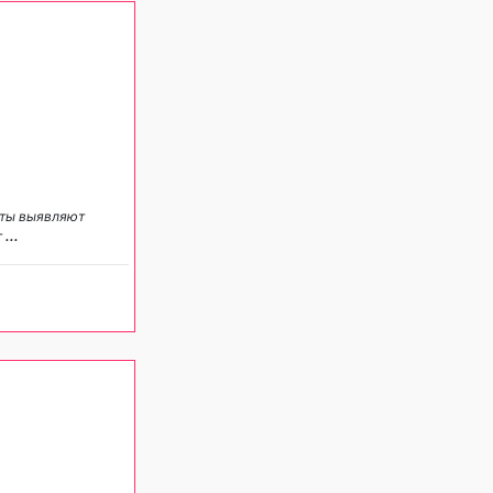
исты выявляют
т
...