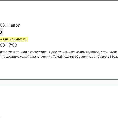
908, Навои
3
она на
Клиникс уз
00-17:00
начинается с точной диагностики. Прежде чем назначить терапию, специал
ют индивидуальный план лечения. Такой подход обеспечивает более эффек