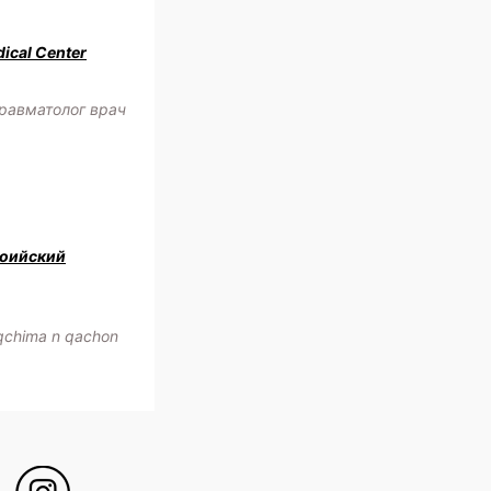
ical Center
равматолог врач
оийский
oqchima n qachon