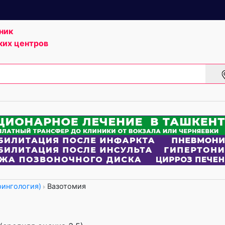
ник
ких центров
рингология)
Вазотомия