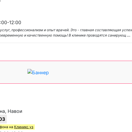
а
:00-12:00
услуг, профессионализм и опыт врачей. Это - главная составляющая успе
воевременную и качественную помощь! В клинике проводятся санирующ
...
ана, Навои
03
ефона на
Клиникс уз