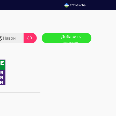
O'zbekcha
Добавить
Навои
клинику