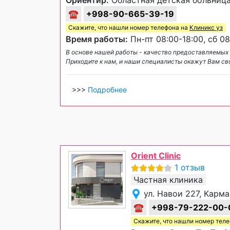
Ориентир:
Областная детская больниц
☎
+998-90-665-39-19
Скажите, что нашли номер телефона на
Клиникс уз
Время работы:
Пн-пт 08:00-18:00, сб 08
В основе нашей работы - качество предоставляемых 
Приходите к нам, и наши специалисты окажут Вам с
>>>
Подробнее
Orient Clinic
1 отзыв
Частная клиника
ул. Навои 227, Карм
☎
+998-79-222-00-
Скажите, что нашли номер тел