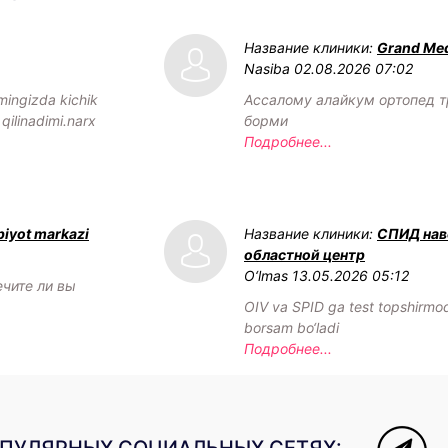
Название клиники:
Grand Med
Nasiba
02.08.2026 07:02
mingizda kichik
Ассалому алайкум ортопед т
 qilinadimi.narx
борми
Подробнее...
biyot markazi
Название клиники:
СПИД нав
областной центр
O‘lmas
13.05.2026 05:12
ечите ли вы
OIV va SPID ga test topshirm
borsam bo‘ladi
Подробнее...
ОПУЛЯРНЫХ СОЦИАЛЬНЫХ СЕТЯХ: