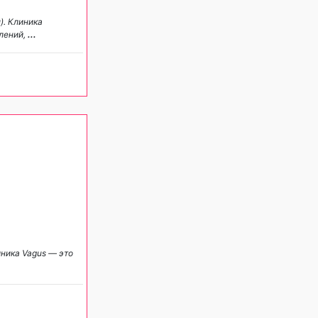
). Клиника
влений,
...
ника Vagus — это