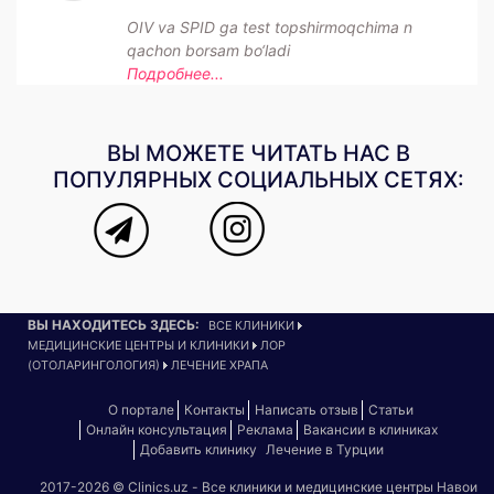
OIV va SPID ga test topshirmoqchima n
qachon borsam bo‘ladi
Подробнее...
ВЫ МОЖЕТЕ ЧИТАТЬ НАС В
ПОПУЛЯРНЫХ СОЦИАЛЬНЫХ СЕТЯХ:
ВЫ НАХОДИТЕСЬ ЗДЕСЬ:
ВСЕ КЛИНИКИ
МЕДИЦИНСКИЕ ЦЕНТРЫ И КЛИНИКИ
ЛОР
(ОТОЛАРИНГОЛОГИЯ)
ЛЕЧЕНИЕ ХРАПА
О портале
Контакты
Написать отзыв
Статьи
Онлайн консультация
Реклама
Вакансии в клиниках
Добавить клинику
Лечение в Турции
2017-2026 © Clinics.uz - Все клиники и медицинские центры Навои