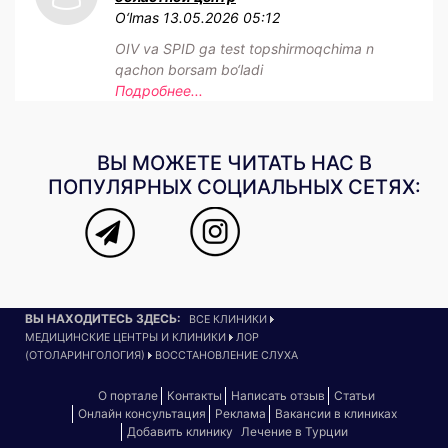
O‘lmas
13.05.2026 05:12
OIV va SPID ga test topshirmoqchima n
qachon borsam bo‘ladi
Подробнее...
ВЫ МОЖЕТЕ ЧИТАТЬ НАС В
ПОПУЛЯРНЫХ СОЦИАЛЬНЫХ СЕТЯХ:
ВЫ НАХОДИТЕСЬ ЗДЕСЬ:
ВСЕ КЛИНИКИ
МЕДИЦИНСКИЕ ЦЕНТРЫ И КЛИНИКИ
ЛОР
(ОТОЛАРИНГОЛОГИЯ)
ВОССТАНОВЛЕНИЕ СЛУХА
О портале
Контакты
Написать отзыв
Статьи
Онлайн консультация
Реклама
Вакансии в клиниках
Добавить клинику
Лечение в Турции