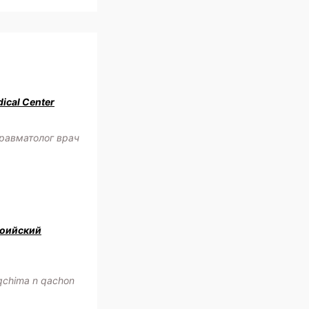
ical Center
равматолог врач
оийский
oqchima n qachon