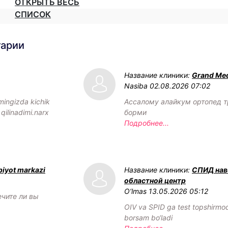
ОТКРЫТЬ ВЕСЬ
СПИСОК
тарии
Название клиники:
Grand Med
Nasiba
02.08.2026 07:02
mingizda kichik
Ассалому алайкум ортопед т
 qilinadimi.narx
борми
Подробнее...
biyot markazi
Название клиники:
СПИД нав
областной центр
O‘lmas
13.05.2026 05:12
ечите ли вы
OIV va SPID ga test topshirm
borsam bo‘ladi