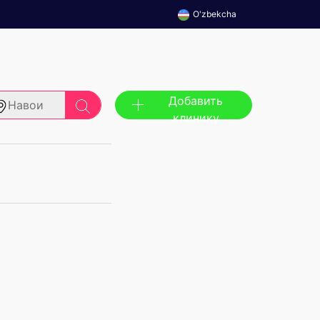
O'zbekcha
Добавить
Навои
клинику