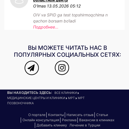
O‘lmas
13.05.2026 05:12
OIV va SPID ga test topshirmoqchima n
qachon borsam bo‘ladi
Подробнее...
ВЫ МОЖЕТЕ ЧИТАТЬ НАС В
ПОПУЛЯРНЫХ СОЦИАЛЬНЫХ СЕТЯХ:
ВЫ НАХОДИТЕСЬ ЗДЕСЬ:
ВСЕ КЛИНИКИ
МЕДИЦИНСКИЕ ЦЕНТРЫ И КЛИНИКИ
МРТ
МРТ
ПОЗВОНОЧНИКА
О портале
Контакты
Написать отзыв
Статьи
Онлайн консультация
Реклама
Вакансии в клиниках
Добавить клинику
Лечение в Турции