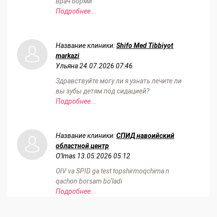
врач борми
Подробнее...
Название клиники:
Shifo Med Tibbiyot
markazi
Ульяна
24.07.2026 07:46
Здравствуйте могу ли я узнать лечите ли
вы зубы детям под сидацией?
Подробнее...
Название клиники:
СПИД навоийский
областной центр
O‘lmas
13.05.2026 05:12
OIV va SPID ga test topshirmoqchima n
qachon borsam bo‘ladi
Подробнее...