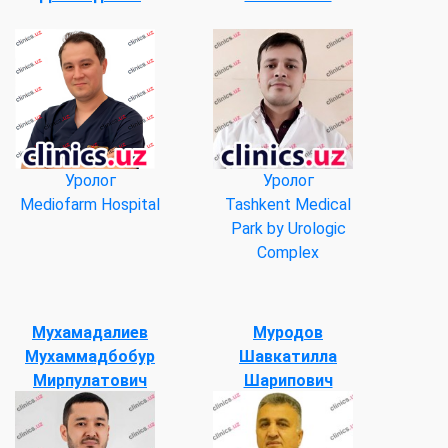
Уролог
Уролог
Mediofarm Hospital
Tashkent Medical
Park by Urologic
Complex
Мухамадалиев
Муродов
Мухаммадбобур
Шавкатилла
Мирпулатович
Шарипович