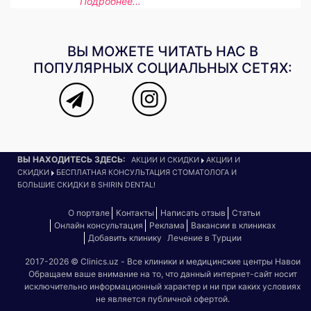
Подробнее...
ВЫ МОЖЕТЕ ЧИТАТЬ НАС В
ПОПУЛЯРНЫХ СОЦИАЛЬНЫХ СЕТЯХ:
ВЫ НАХОДИТЕСЬ ЗДЕСЬ:
АКЦИИ И СКИДКИ
АКЦИИ И
СКИДКИ
БЕСПЛАТНАЯ КОНСУЛЬТАЦИЯ СТОМАТОЛОГА И
БОЛЬШИЕ СКИДКИ В SHIRIN DENTAL!
О портале
Контакты
Написать отзыв
Статьи
Онлайн консультация
Реклама
Вакансии в клиниках
Добавить клинику
Лечение в Турции
2017-2026 © Clinics.uz - Все клиники и медицинские центры Навои
Обращаем ваше внимание на то, что данный интернет-сайт носит
исключительно информационный характер и ни при каких условиях
не является публичной офертой.