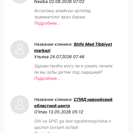
Nasiba
02.08.2026 07:02
Ассалому алайкум ортопед
травматолог врач борми
Подробнее...
Название клиники:
Shifo Med Tibbiyot
markazi
Ульяна
24.07.2026 07:46
Здравствуйте могу ли я узнать лечите
ли вы зубы детям под сидацией?
Подробнее...
Название клиники:
СПИД навоийский
областной центр
O‘lmas
13.05.2026 05:12
OIV va SPID ga test topshirmoqchima n
qachon borsam bo‘ladi