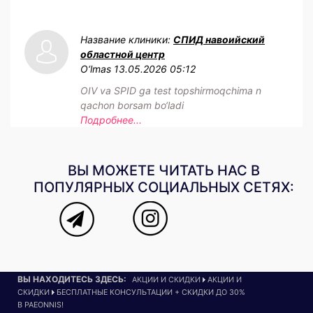
Название клиники:
СПИД навоийский
областной центр
O‘lmas
13.05.2026 05:12
OIV va SPID ga test topshirmoqchima n
qachon borsam bo‘ladi
Подробнее...
ВЫ МОЖЕТЕ ЧИТАТЬ НАС В
ПОПУЛЯРНЫХ СОЦИАЛЬНЫХ СЕТЯХ:
ВЫ НАХОДИТЕСЬ ЗДЕСЬ:
АКЦИИ И СКИДКИ
АКЦИИ И
СКИДКИ
БЕСПЛАТНЫЕ КОНСУЛЬТАЦИИ + СКИДКИ ДО 30%
В PAEONNIS!