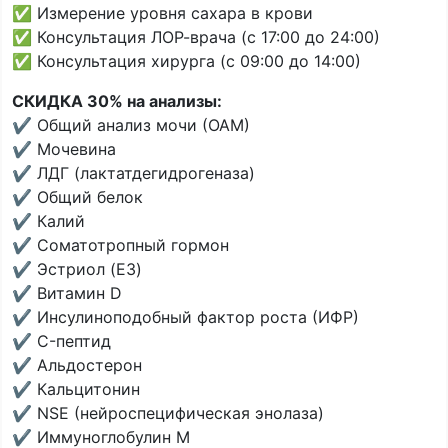
✅ Измерение уровня сахара в крови
✅ Консультация ЛОР-врача (с 17:00 до 24:00)
✅ Консультация хирурга (с 09:00 до 14:00)
СКИДКА 30% на анализы:
✔️ Общий анализ мочи (ОАМ)
✔️ Мочевина
✔️ ЛДГ (лактатдегидрогеназа)
✔️ Общий белок
✔️ Калий
✔️ Соматотропный гормон
✔️ Эстриол (E3)
✔️ Витамин D
✔️ Инсулиноподобный фактор роста (ИФР)
✔️ C-пептид
✔️ Альдостерон
✔️ Кальцитонин
✔️ NSE (нейроспецифическая энолаза)
✔️ Иммуноглобулин M