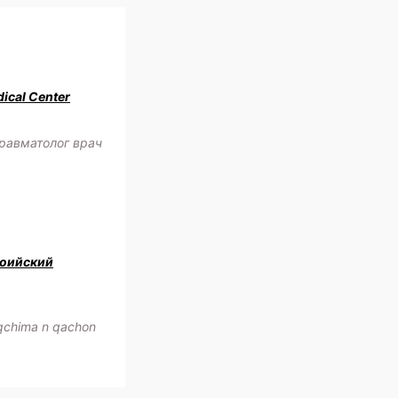
ical Center
равматолог врач
оийский
oqchima n qachon