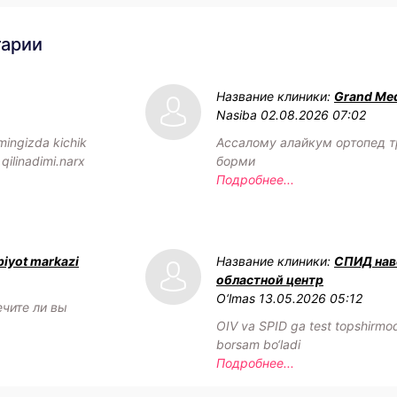
тарии
Название клиники:
Grand Med
Nasiba
02.08.2026 07:02
mingizda kichik
Ассалому алайкум ортопед т
 qilinadimi.narx
борми
Подробнее...
biyot markazi
Название клиники:
СПИД нав
областной центр
O‘lmas
13.05.2026 05:12
ечите ли вы
OIV va SPID ga test topshirm
borsam bo‘ladi
Подробнее...