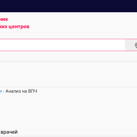
ник
ких центров
и
Анализ на ВПЧ
 врачей