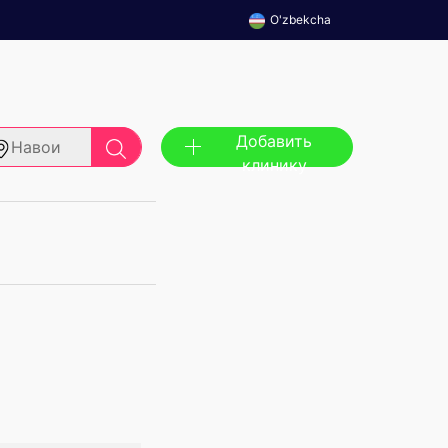
O'zbekcha
Добавить
Навои
клинику