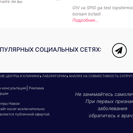
ечите ли вы
OIV va SPID ga test topshirm
borsam bo‘ladi
Подробнее...
ОПУЛЯРНЫХ СОЦИАЛЬНЫХ СЕТЯХ:
ИЕ ЦЕНТРЫ И КЛИНИКИ
ЛАБОРАТОРИИ
АНАЛИЗ НА СОВМЕСТИМОСТЬ СУПРУГ
н консультация
Реклама
урции
Не занимайтесь самоле
При первых призна
ентры Навои
заболевания
сайт носит исключительно
является публичной офертой.
обратитесь к врач