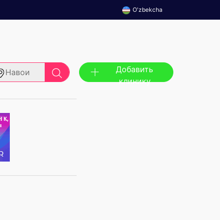
O'zbekcha
Добавить
Навои
клинику