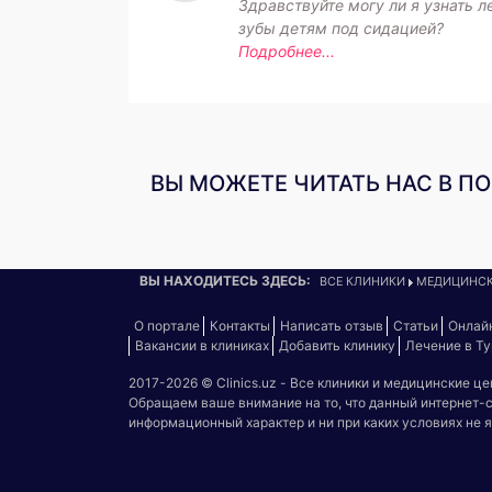
Здравствуйте могу ли я узнать л
зубы детям под сидацией?
Подробнее...
ВЫ МОЖЕТЕ ЧИТАТЬ НАС В П
ВЫ НАХОДИТЕСЬ ЗДЕСЬ:
ВСЕ КЛИНИКИ
МЕДИЦИНСК
О портале
Контакты
Написать отзыв
Статьи
Онлай
Вакансии в клиниках
Добавить клинику
Лечение в Т
2017-2026 © Clinics.uz - Все клиники и медицинские ц
Обращаем ваше внимание на то, что данный интернет-
информационный характер и ни при каких условиях не 