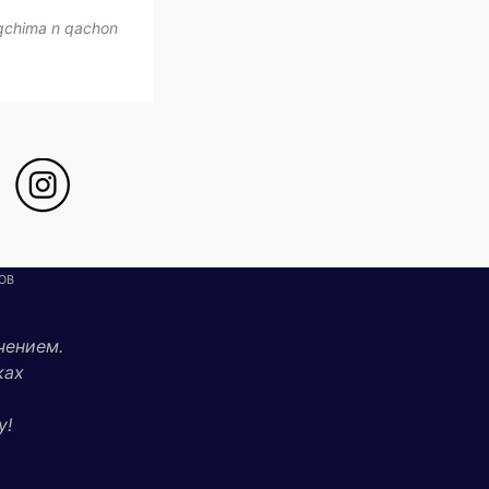
oqchima n qachon
ОВ
чением.
ках
у!