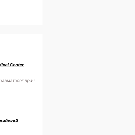
ical Center
равматолог врач
оийский