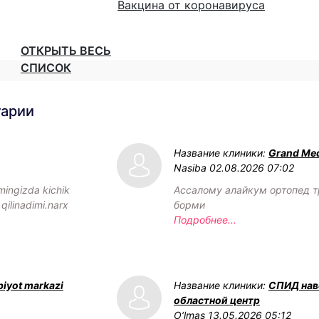
Вакцина от коронавируса
ОТКРЫТЬ ВЕСЬ
СПИСОК
тарии
Название клиники:
Grand Med
Nasiba
02.08.2026 07:02
mingizda kichik
Ассалому алайкум ортопед т
 qilinadimi.narx
борми
Подробнее...
biyot markazi
Название клиники:
СПИД нав
областной центр
O‘lmas
13.05.2026 05:12