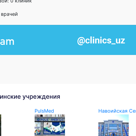
вои: 0 клиник
и врачей
инские учреждения
PulsMed
Навоийская Сем