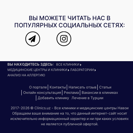
ВЫ МОЖЕТЕ ЧИТАТЬ НАС В
ПОПУЛЯРНЫХ СОЦИАЛЬНЫХ СЕТЯХ:
ВЫ НАХОДИТЕСЬ ЗДЕСЬ:
ВСЕ КЛИНИКИ
МЕДИЦИНСКИЕ ЦЕНТРЫ И КЛИНИКИ
ЛАБОРАТОРИИ
АНАЛИЗ НА АЛЛЕРГИЮ
О портале
Контакты
Написать отзыв
Статьи
Онлайн консультация
Реклама
Вакансии в клиниках
Добавить клинику
Лечение в Турции
2017-2026 © Clinics.uz - Все клиники и медицинские центры Навои
Обращаем ваше внимание на то, что данный интернет-сайт носит
исключительно информационный характер и ни при каких условиях
не является публичной офертой.